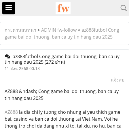
กระดานสนทนา
>
ADMIN fw-follow
>
az888futbol Cong
game bai doi thuong, ban ca uy tin hang dau 2025
az888futbol Cong game bai doi thuong, ban ca uy
tin hang dau 2025
(272 อ่าน)
11 ส.ค. 2568 00:18
แจ้งลบ
AZ888 &ndash; Cong game bai doi thuong, ban ca uy
tin hang dau 2025
AZ888
la dia chi ly tuong cho nhung ai yeu thich game
bai, casino va ban ca doi thuong tai Viet Nam. Voi he
thong tro choi da dang nhu xi to, tai xiu, no hu, ban ca