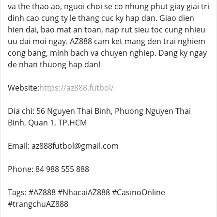
va the thao ao, nguoi choi se co nhung phut giay giai tri
dinh cao cung ty le thang cuc ky hap dan. Giao dien
hien dai, bao mat an toan, nap rut sieu toc cung nhieu
uu dai moi ngay. AZ888 cam ket mang den trai nghiem
cong bang, minh bach va chuyen nghiep. Dang ky ngay
de nhan thuong hap dan!
Website:
https://az888.futbol/
Dia chi: 56 Nguyen Thai Binh, Phuong Nguyen Thai
Binh, Quan 1, TP.HCM
Email: az888futbol@gmail.com
Phone: 84 988 555 888
Tags: #AZ888 #NhacaiAZ888 #CasinoOnline
#trangchuAZ888