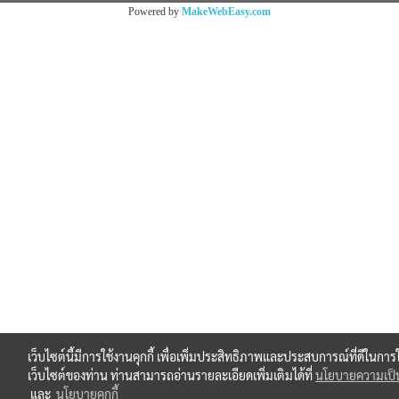
Powered by
MakeWebEasy.com
เว็บไซต์นี้มีการใช้งานคุกกี้ เพื่อเพิ่มประสิทธิภาพและประสบการณ์ที่ดีในการ
เว็บไซต์ของท่าน ท่านสามารถอ่านรายละเอียดเพิ่มเติมได้ที่
นโยบายความเป็น
และ
นโยบายคุกกี้