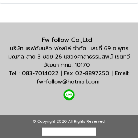
Fw follow Co.,Ltd
บริษัท เอฟดับบลิว ฟอลโล่ จำกัด เลขที่ 69 ซ.พุทธ
มณฑล สาย 3 ซอย 26 แขวงศาลาธรรมสพน์ เขตทวี
วัฒนา กทม. 10170
Tel : 083-7014022 | Fax 02-8897250 | Email:
fw-follow@hotmail.com
© Copyright 2020 All Rights Reserved.
ผู้เข้าชมวันนี้
4,373