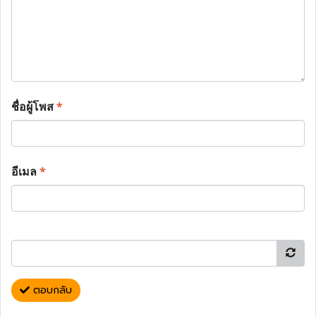
ชื่อผู้โพส
*
อีเมล
*
ตอบกลับ