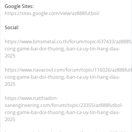
Google Sites:
https://sites.google.com/view/az888futbol/
Social:
https://www.bmsmetal.co.th/forum/topic/637433/az888fu
cong-game-bai-doi-thuong,-ban-ca-uy-tin-hang-dau-
2025
https://www.navacool.com/forum/topic/116026/az888fut
cong-game-bai-doi-thuong,-ban-ca-uy-tin-hang-dau-
2025
https://www.natthadon-
sanengineering.com/forum/topic/23355/az888futbol-
cong-game-bai-doi-thuong,-ban-ca-uy-tin-hang-dau-
2025