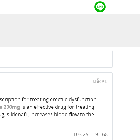
แจ้งลบ
ription for treating erectile dysfunction,
a 200mg
is an effective drug for treating
, sildenafil, increases blood flow to the
103.251.19.168