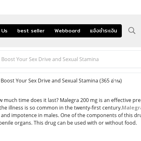
 Us
best seller
Webboard
แจ้งชำระเงิน
 Boost Your Sex Drive and Sexual Stamina
Boost Your Sex Drive and Sexual Stamina
(365 อ่าน)
much time does it last? Malegra 200 mg is an effective presc
he illness is so common in the twenty-first century.
Malegr
 and impotence in males. One of the components of this drug
penile organs. This drug can be used with or without food.