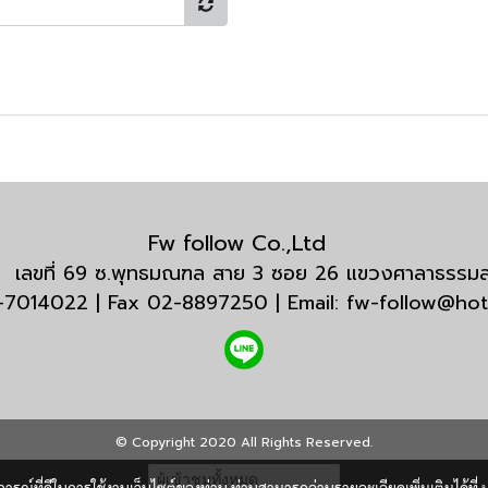
Fw follow Co.,Ltd
กัด เลขที่ 69 ซ.พุทธมณฑล สาย 3 ซอย 26 แขวงศาลาธรร
3-7014022 | Fax 02-8897250 | Email: fw-follow@ho
© Copyright 2020 All Rights Reserved.
ผู้เข้าชมทั้งหมด