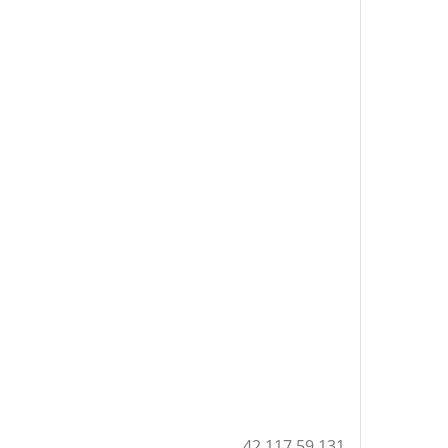
42.117.59.131