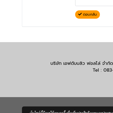
ตอบกลับ
บริษัท เอฟดับบลิว ฟอลโล่ จำ
Tel : 08