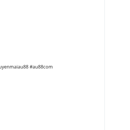
khuyenmaiau88 #au88com