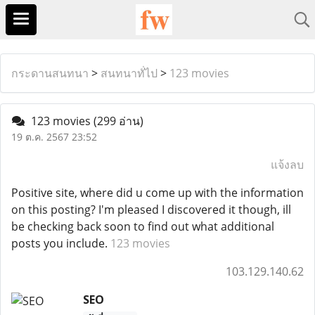
กระดานสนทนา
>
สนทนาทั่ไป
>
123 movies
123 movies
(299 อ่าน)
19 ต.ค. 2567 23:52
แจ้งลบ
Positive site, where did u come up with the information
on this posting? I'm pleased I discovered it though, ill
be checking back soon to find out what additional
posts you include.
123 movies
103.129.140.62
SEO