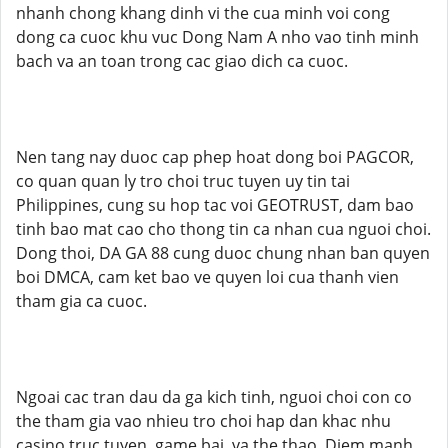
nhanh chong khang dinh vi the cua minh voi cong
dong ca cuoc khu vuc Dong Nam A nho vao tinh minh
bach va an toan trong cac giao dich ca cuoc.
Nen tang nay duoc cap phep hoat dong boi PAGCOR,
co quan quan ly tro choi truc tuyen uy tin tai
Philippines, cung su hop tac voi GEOTRUST, dam bao
tinh bao mat cao cho thong tin ca nhan cua nguoi choi.
Dong thoi, DA GA 88 cung duoc chung nhan ban quyen
boi DMCA, cam ket bao ve quyen loi cua thanh vien
tham gia ca cuoc.
Ngoai cac tran dau da ga kich tinh, nguoi choi con co
the tham gia vao nhieu tro choi hap dan khac nhu
casino truc tuyen, game bai, va the thao. Diem manh