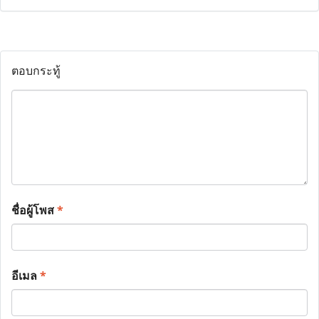
ตอบกระทู้
ชื่อผู้โพส
*
อีเมล
*