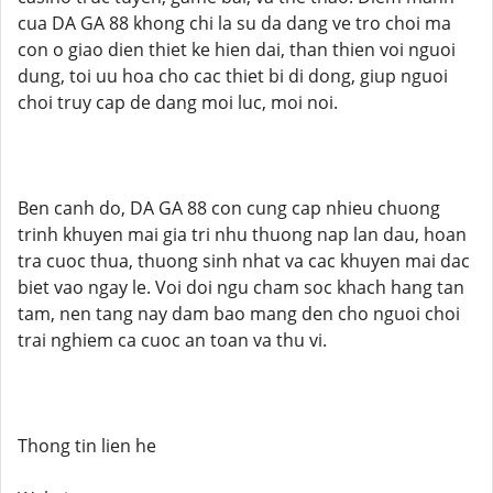
cua DA GA 88 khong chi la su da dang ve tro choi ma
con o giao dien thiet ke hien dai, than thien voi nguoi
dung, toi uu hoa cho cac thiet bi di dong, giup nguoi
choi truy cap de dang moi luc, moi noi.
Ben canh do, DA GA 88 con cung cap nhieu chuong
trinh khuyen mai gia tri nhu thuong nap lan dau, hoan
tra cuoc thua, thuong sinh nhat va cac khuyen mai dac
biet vao ngay le. Voi doi ngu cham soc khach hang tan
tam, nen tang nay dam bao mang den cho nguoi choi
trai nghiem ca cuoc an toan va thu vi.
Thong tin lien he