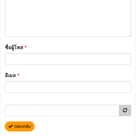
ชื่อผู้โพส
*
อีเมล
*
ตอบกลับ