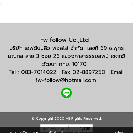
Fw follow Co.,Ltd
บริษัท เอฟดับบลิว ฟอลโล่ จำกัด เลขที่ 69 ซ.พุทธ
มณฑล สาย 3 ซอย 26 แขวงศาลาธรรมสพน์ เขตทวี
วัฒนา กทม. 10170
Tel : 083-7014022 | Fax 02-8897250 | Email:
fw-follow@hotmail.com
© Copyright 2020 All Rights Reserved.
ผู้เข้าชมขณะนี้
1,800