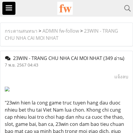
กระดานสนทนา
>
ADMIN fw-follow
>
23WIN - TRANG
CHU NHA CAI MOI NHAT
23WIN - TRANG CHU NHA CAI MOI NHAT
(349 อ่าน)
7 พ.ย. 2567 04:43
แจ้งลบ
"23win hien la cong game truc tuyen hang dau duoc
nhieu bet thu tai Viet Nam lua chon. Khong chi cung
cap nhieu loai tro choi hap dan nhu ca cuoc the thao,
slot, game bai, ban ca, 23win con dam bao tieu chuan
bao mat cao va minh bach trong moi giao dich, giup