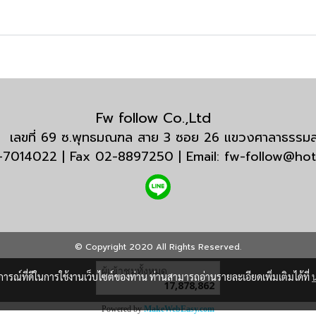
Fw follow Co.,Ltd
กัด เลขที่ 69 ซ.พุทธมณฑล สาย 3 ซอย 26 แขวงศาลาธรร
3-7014022 | Fax 02-8897250 | Email: fw-follow@ho
© Copyright 2020 All Rights Reserved.
ผู้เข้าชมวันนี้
4,390
บการณ์ที่ดีในการใช้งานเว็บไซต์ของท่าน ท่านสามารถอ่านรายละเอียดเพิ่มเติมได้ที่
Powered by
MakeWebEasy.com