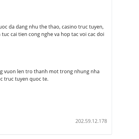
oc da dang nhu the thao, casino truc tuyen,
 tuc cai tien cong nghe va hop tac voi cac doi
ng vuon len tro thanh mot trong nhung nha
c truc tuyen quoc te.
202.59.12.178