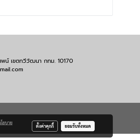
มสพน์ เขตทวีวัฒนา กทม. 10170
tmail.com
นโยบาย
ตั้งค่าคุกกี้
ยอมรับทั้งหมด