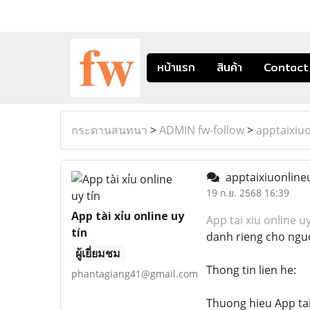
หน้าแรก
สินค้า
Contact
กระดานสนทนา
>
ADMIN fw-follow
>
apptaixiu
apptaixiuonlin
19 ก.ย. 2568 16:39
App tài xỉu online uy
App tai xiu online uy
tín
danh rieng cho ngu
ผู้เยี่ยมชม
Thong tin lien he:
phantagiang41@gmail.com
Thuong hieu App tai