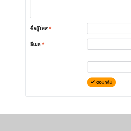
ชื่อผู้โพส
*
อีเมล
*
ตอบกลับ