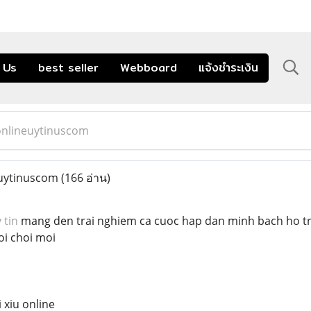
 Us
best seller
Webboard
แจ้งชำระเงิน
onlineuytinuscom
euytinuscom
(166 อ่าน)
 tin
mang den trai nghiem ca cuoc hap dan minh bach ho tr
oi choi moi
 xiu online