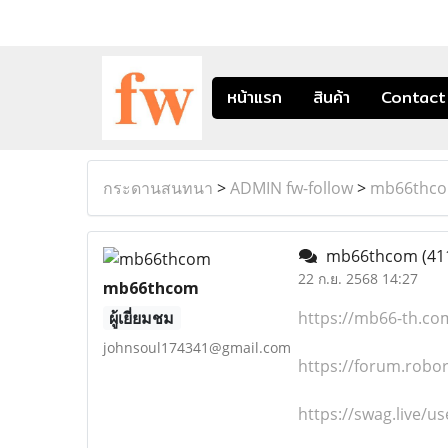
หน้าแรก
สินค้า
Contact
กระดานสนทนา
>
ADMIN fw-follow
>
mb66thc
mb66thcom
(41
22 ก.ย. 2568 14:27
mb66thcom
ผู้เยี่ยมชม
https://mb66-th.co
johnsoul174341@gmail.com
https://forum.robo
https://swag.live/