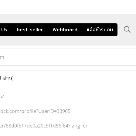
 Us
best seller
Webboard
แจ้งชำระเงิน
om
1 อ่าน)
m/
rock.com/profile?UserID=33965
user/68d0f517de0a20c9f1d56f64?lang=en