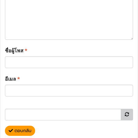
ชื่อผู้โพส
*
อีเมล
*
ตอบกลับ