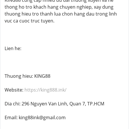
KING88 cung cap nhieu uu dai thuong xuyen va he
thong ho tro khach hang chuyen nghiep, xay dung
thuong hieu tro thanh lua chon hang dau trong linh
vuc ca cuoc truc tuyen.
Lien he:
Thuong hieu: KING88
Website:
https://king888.ink/
Dia chi: 296 Nguyen Van Linh, Quan 7, TP.HCM
Email: king88ink@gmail.com