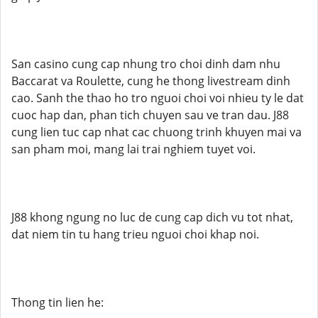
San casino cung cap nhung tro choi dinh dam nhu
Baccarat va Roulette, cung he thong livestream dinh
cao. Sanh the thao ho tro nguoi choi voi nhieu ty le dat
cuoc hap dan, phan tich chuyen sau ve tran dau. J88
cung lien tuc cap nhat cac chuong trinh khuyen mai va
san pham moi, mang lai trai nghiem tuyet voi.
J88 khong ngung no luc de cung cap dich vu tot nhat,
dat niem tin tu hang trieu nguoi choi khap noi.
Thong tin lien he: