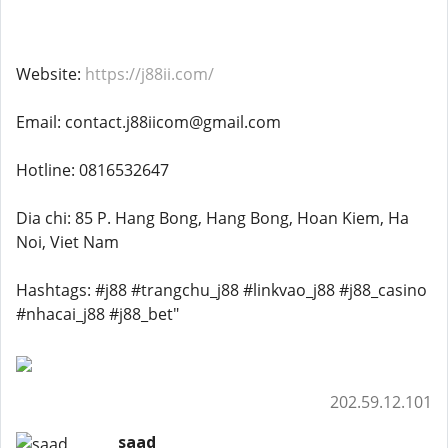
Website:
https://j88ii.com/
Email: contact.j88iicom@gmail.com
Hotline: 0816532647
Dia chi: 85 P. Hang Bong, Hang Bong, Hoan Kiem, Ha
Noi, Viet Nam
Hashtags: #j88 #trangchu_j88 #linkvao_j88 #j88_casino
#nhacai_j88 #j88_bet"
202.59.12.101
saad