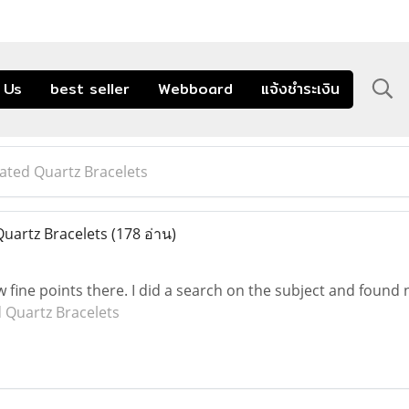
 Us
best seller
Webboard
แจ้งชำระเงิน
lated Quartz Bracelets
Quartz Bracelets
(178 อ่าน)
fine points there. I did a search on the subject and found n
d Quartz Bracelets