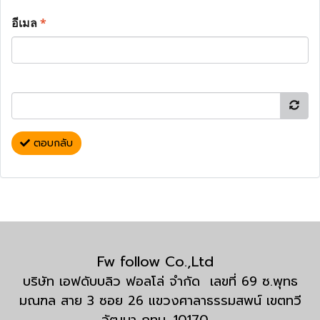
อีเมล
*
ตอบกลับ
Fw follow Co.,Ltd
บริษัท เอฟดับบลิว ฟอลโล่ จำกัด เลขที่ 69 ซ.พุทธ
มณฑล สาย 3 ซอย 26 แขวงศาลาธรรมสพน์ เขตทวี