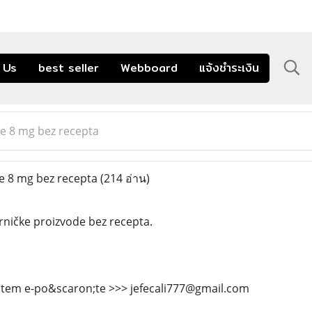
 Us
best seller
Webboard
แจ้งชำระเงิน
e 8 mg bez recepta
 8 mg bez recepta
(214 อ่าน)
arničke proizvode bez recepta.
putem e-po&scaron;te >>> jefecali777@gmail.com