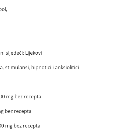
bol,
 sljedeći: Lijekovi
, stimulansi, hipnotici i anksiolitici
200 mg bez recepta
mg bez recepta
300 mg bez recepta