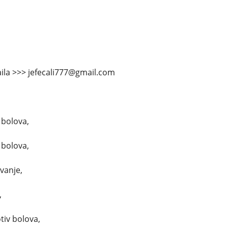
ila >>> jefecali777@gmail.com
 bolova,
 bolova,
avanje,
,
tiv bolova,