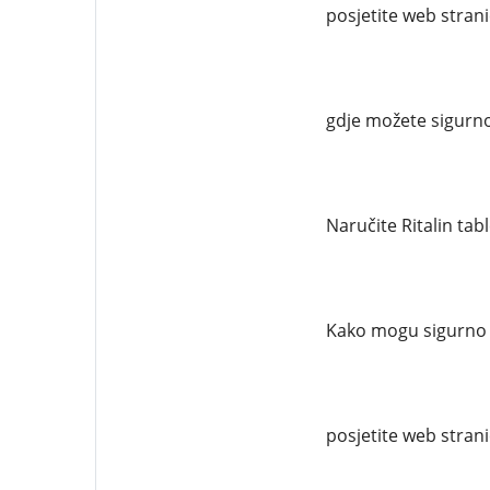
posjetite web stran
gdje možete sigurno
Naručite Ritalin tab
Kako mogu sigurno n
posjetite web stran