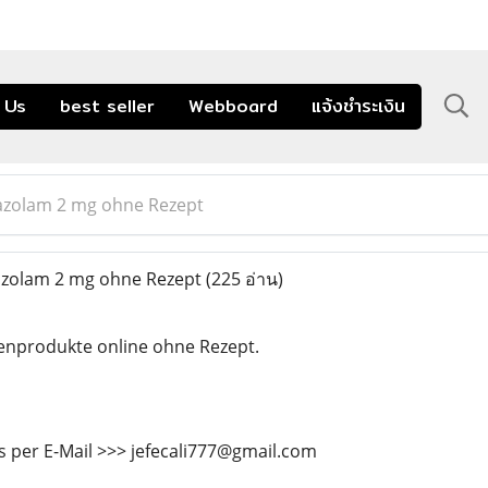
 Us
best seller
Webboard
แจ้งชำระเงิน
razolam 2 mg ohne Rezept
azolam 2 mg ohne Rezept
(225 อ่าน)
enprodukte online ohne Rezept.
s per E-Mail >>> jefecali777@gmail.com