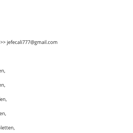
>>> jefecali777@gmail.com
en,
en,
fen,
en,
etten,