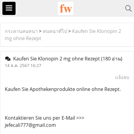
กระดานสนทนา
>
สนทนาทั่ไป
>
Kaufen Sie Klonopin 2
mg ohne Rezept
Kaufen Sie Klonopin 2 mg ohne Rezept
(180 อ่าน)
14 ธ.ค. 2567 16:27
แจ้งลบ
Kaufen Sie Apothekenprodukte online ohne Rezept.
Kontaktieren Sie uns per E-Mail >>>
jefecali777@gmail.com