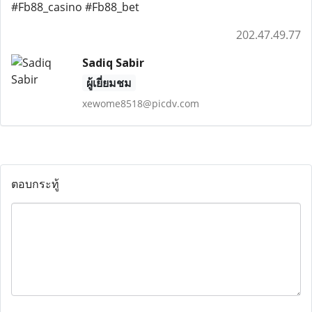
#Fb88_casino #Fb88_bet
202.47.49.77
Sadiq Sabir
ผู้เยี่ยมชม
xewome8518@picdv.com
ตอบกระทู้