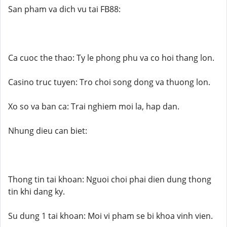
San pham va dich vu tai FB88:
Ca cuoc the thao: Ty le phong phu va co hoi thang lon.
Casino truc tuyen: Tro choi song dong va thuong lon.
Xo so va ban ca: Trai nghiem moi la, hap dan.
Nhung dieu can biet:
Thong tin tai khoan: Nguoi choi phai dien dung thong
tin khi dang ky.
Su dung 1 tai khoan: Moi vi pham se bi khoa vinh vien.