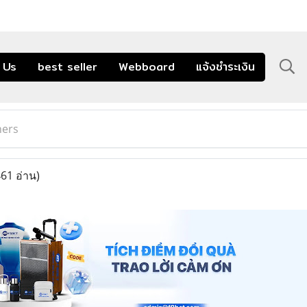
 Us
best seller
Webboard
แจ้งชำระเงิน
ners
461 อ่าน)