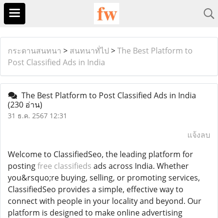
กระดานสนทนา
>
สนทนาทั่ไป
>
The Best Platform to
Post Classified Ads in India
The Best Platform to Post Classified Ads in India
(230 อ่าน)
31 ธ.ค. 2567 12:31
แจ้งลบ
Welcome to ClassifiedSeo, the leading platform for
posting
free classifieds
ads across India. Whether
you&rsquo;re buying, selling, or promoting services,
ClassifiedSeo provides a simple, effective way to
connect with people in your locality and beyond. Our
platform is designed to make online advertising