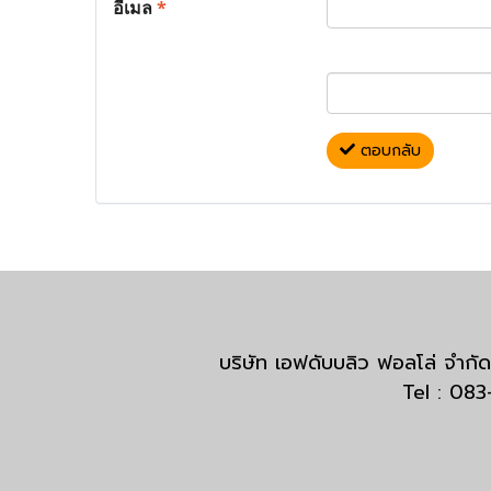
อีเมล
*
ตอบกลับ
บริษัท เอฟดับบลิว ฟอลโล่ จำ
Tel : 08