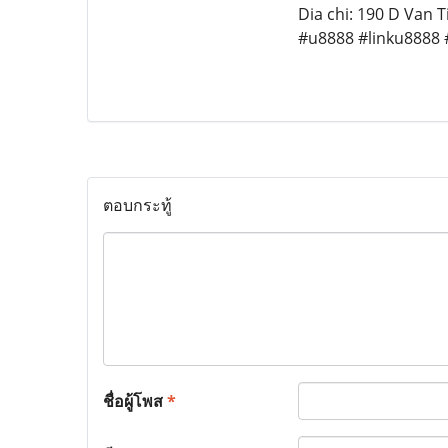
Dia chi: 190 D Van 
#u8888 #linku8888
ตอบกระทู้
ชื่อผู้โพส
*