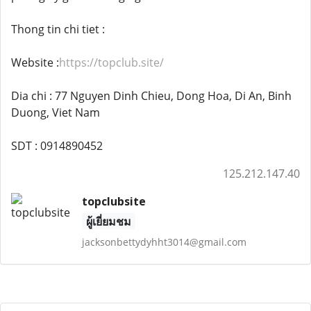
Thong tin chi tiet :
Website :
https://topclub.site/
Dia chi : 77 Nguyen Dinh Chieu, Dong Hoa, Di An, Binh
Duong, Viet Nam
SDT : 0914890452
125.212.147.40
topclubsite
ผู้เยี่ยมชม
jacksonbettydyhht3014@gmail.com