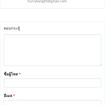
hurrykang83@gmail.com
ตอบกระทู้
ชื่อผู้โพส
*
อีเมล
*