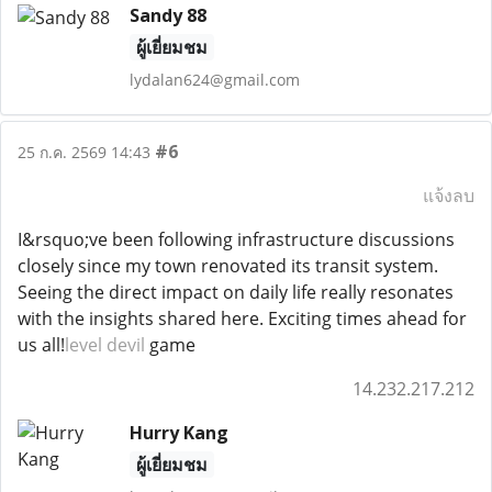
Sandy 88
ผู้เยี่ยมชม
lydalan624@gmail.com
#6
25 ก.ค. 2569 14:43
แจ้งลบ
I&rsquo;ve been following infrastructure discussions
closely since my town renovated its transit system.
Seeing the direct impact on daily life really resonates
with the insights shared here. Exciting times ahead for
us all!
level devil
game
14.232.217.212
Hurry Kang
ผู้เยี่ยมชม