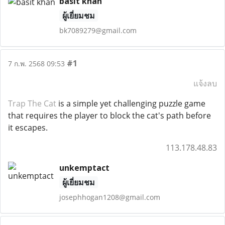
basit khan
ผู้เยี่ยมชม
bk7089279@gmail.com
#1
7 ก.พ. 2568 09:53
แจ้งลบ
Trap The Cat
is a simple yet challenging puzzle game
that requires the player to block the cat's path before
it escapes.
113.178.48.83
unkemptact
ผู้เยี่ยมชม
josephhogan1208@gmail.com