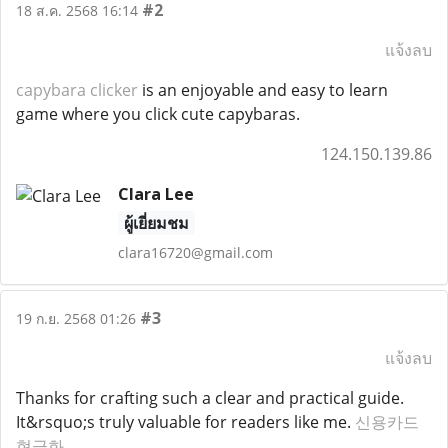
#2
18 ส.ค. 2568 16:14
แจ้งลบ
capybara clicker
is an enjoyable and easy to learn
game where you click cute capybaras.
124.150.139.86
Clara Lee
ผู้เยี่ยมชม
clara16720@gmail.com
#3
19 ก.ย. 2568 01:26
แจ้งลบ
Thanks for crafting such a clear and practical guide.
It&rsquo;s truly valuable for readers like me.
신용카드
현금화