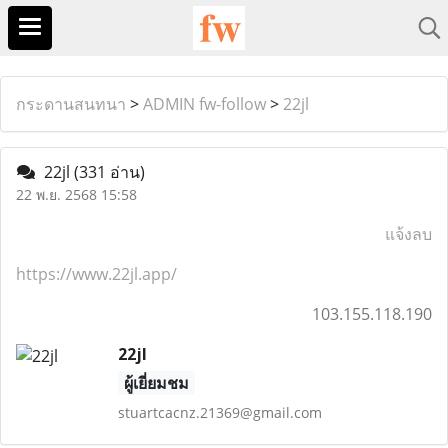
กระดานสนทนา
>
ADMIN fw-follow
>
22jl
22jl
(331 อ่าน)
22 พ.ย. 2568 15:58
แจ้งลบ
https://www.22jl.app/
103.155.118.190
22jl
ผู้เยี่ยมชม
stuartcacnz.21369@gmail.com