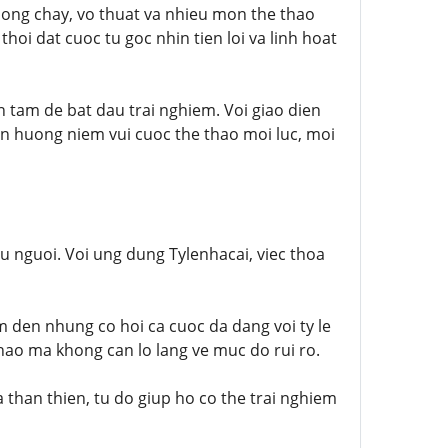
 bong chay, vo thuat va nhieu mon the thao
hoi dat cuoc tu goc nhin tien loi va linh hoat
 tam de bat dau trai nghiem. Voi giao dien
tan huong niem vui cuoc the thao moi luc, moi
u nguoi. Voi ung dung Tylenhacai, viec thoa
 den nhung co hoi ca cuoc da dang voi ty le
hao ma khong can lo lang ve muc do rui ro.
than thien, tu do giup ho co the trai nghiem