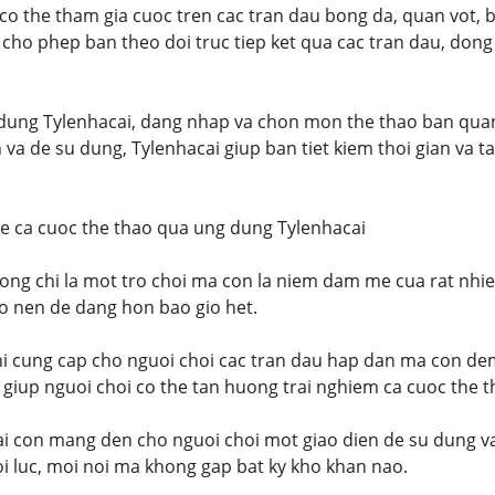
 co the tham gia cuoc tren cac tran dau bong da, quan vot,
ho phep ban theo doi truc tiep ket qua cac tran dau, dong t
 dung Tylenhacai, dang nhap va chon mon the thao ban quan
n va de su dung, Tylenhacai giup ban tiet kiem thoi gian va 
 ca cuoc the thao qua ung dung Tylenhacai
ong chi la mot tro choi ma con la niem dam me cua rat nhie
 nen de dang hon bao gio het.
i cung cap cho nguoi choi cac tran dau hap dan ma con dem
 giup nguoi choi co the tan huong trai nghiem ca cuoc the t
 con mang den cho nguoi choi mot giao dien de su dung va 
i luc, moi noi ma khong gap bat ky kho khan nao.