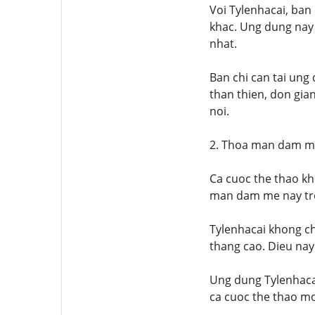
Voi Tylenhacai, ban
khac. Ung dung nay c
nhat.
Ban chi can tai ung
than thien, don gia
noi.
2. Thoa man dam me
Ca cuoc the thao kh
man dam me nay tro
Tylenhacai khong ch
thang cao. Dieu nay
Ung dung Tylenhacai
ca cuoc the thao mo