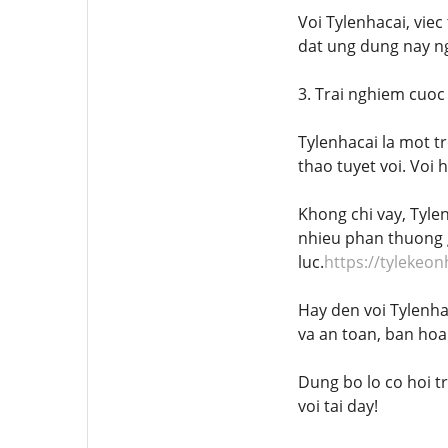
Voi Tylenhacai, vie
dat ung dung nay ng
3. Trai nghiem cuoc 
Tylenhacai la mot t
thao tuyet voi. Voi 
Khong chi vay, Tyle
nhieu phan thuong g
luc.
https://tylekeo
Hay den voi Tylenha
va an toan, ban hoa
Dung bo lo co hoi t
voi tai day!