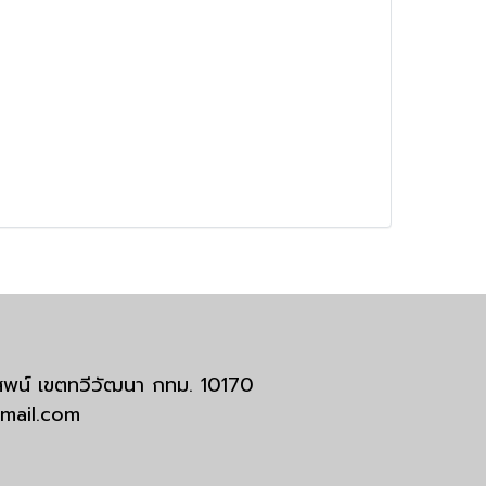
มสพน์ เขตทวีวัฒนา กทม. 10170
tmail.com