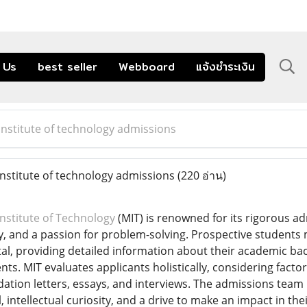
 Us
best seller
Webboard
แจ้งชำระเงิน
nstitute of technology admissions
stitute of technology admissions
(220 อ่าน)
nstitute of Technology
(MIT) is renowned for its rigorous 
ity, and a passion for problem-solving. Prospective students
al, providing detailed information about their academic bac
ts. MIT evaluates applicants holistically, considering facto
tion letters, essays, and interviews. The admissions team
 intellectual curiosity, and a drive to make an impact in thei