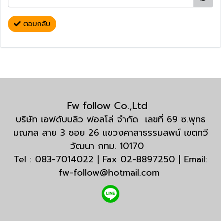
ตอบกลับ
Fw follow Co.,Ltd
บริษัท เอฟดับบลิว ฟอลโล่ จำกัด เลขที่ 69 ซ.พุทธ
มณฑล สาย 3 ซอย 26 แขวงศาลาธรรมสพน์ เขตทวี
วัฒนา กทม. 10170
Tel : 083-7014022 | Fax 02-8897250 | Email:
fw-follow@hotmail.com