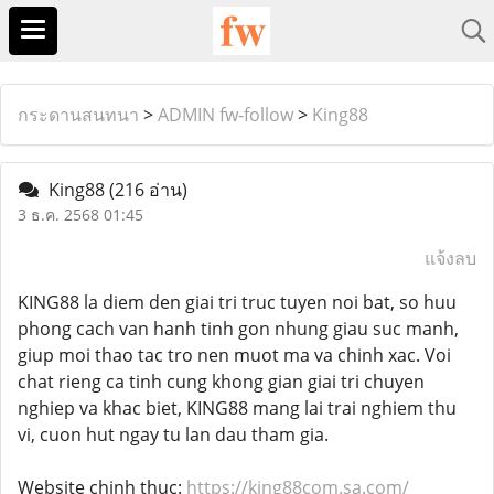
กระดานสนทนา
>
ADMIN fw-follow
>
King88
King88
(216 อ่าน)
3 ธ.ค. 2568 01:45
แจ้งลบ
KING88 la diem den giai tri truc tuyen noi bat, so huu
phong cach van hanh tinh gon nhung giau suc manh,
giup moi thao tac tro nen muot ma va chinh xac. Voi
chat rieng ca tinh cung khong gian giai tri chuyen
nghiep va khac biet, KING88 mang lai trai nghiem thu
vi, cuon hut ngay tu lan dau tham gia.
Website chinh thuc:
https://king88com.sa.com/