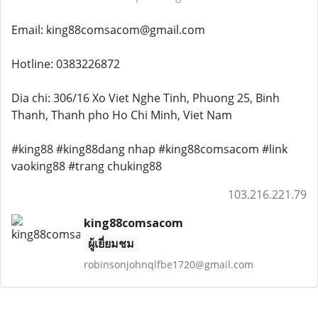
Email: king88comsacom@gmail.com
Hotline: 0383226872
Dia chi: 306/16 Xo Viet Nghe Tinh, Phuong 25, Binh
Thanh, Thanh pho Ho Chi Minh, Viet Nam
#king88 #king88dang nhap #king88comsacom #link
vaoking88 #trang chuking88
103.216.221.79
king88comsacom
ผู้เยี่ยมชม
robinsonjohnqlfbe1720@gmail.com