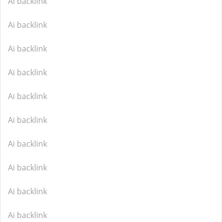
Ai backlink
Ai backlink
Ai backlink
Ai backlink
Ai backlink
Ai backlink
Ai backlink
Ai backlink
Ai backlink
Ai backlink