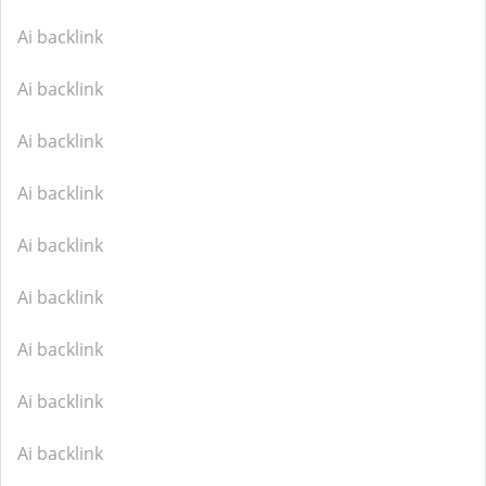
Ai backlink
Ai backlink
Ai backlink
Ai backlink
Ai backlink
Ai backlink
Ai backlink
Ai backlink
Ai backlink