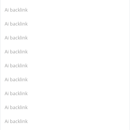
Ai backlink
Ai backlink
Ai backlink
Ai backlink
Ai backlink
Ai backlink
Ai backlink
Ai backlink
Ai backlink