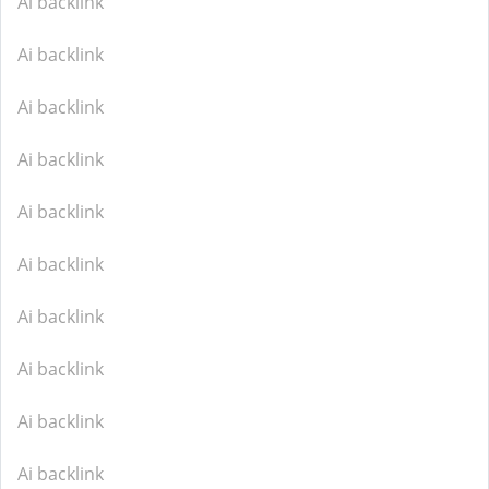
Ai backlink
Ai backlink
Ai backlink
Ai backlink
Ai backlink
Ai backlink
Ai backlink
Ai backlink
Ai backlink
Ai backlink