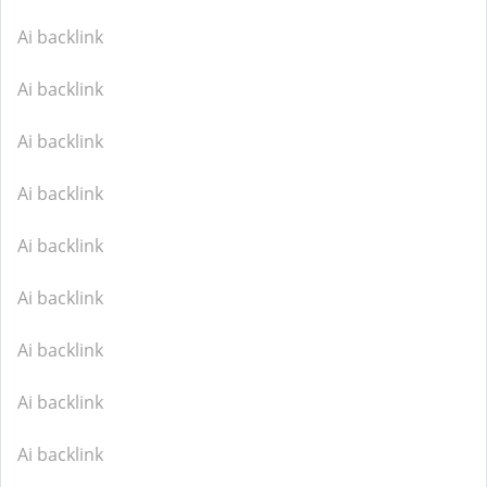
Ai backlink
Ai backlink
Ai backlink
Ai backlink
Ai backlink
Ai backlink
Ai backlink
Ai backlink
Ai backlink