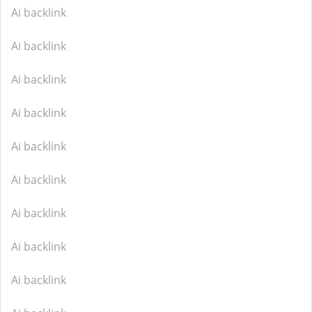
Ai backlink
Ai backlink
Ai backlink
Ai backlink
Ai backlink
Ai backlink
Ai backlink
Ai backlink
Ai backlink