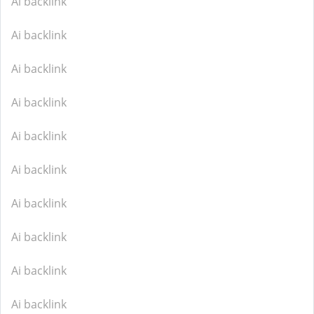
Ai backlink
Ai backlink
Ai backlink
Ai backlink
Ai backlink
Ai backlink
Ai backlink
Ai backlink
Ai backlink
Ai backlink