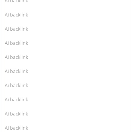
Ai backlink
Ai backlink
Ai backlink
Ai backlink
Ai backlink
Ai backlink
Ai backlink
Ai backlink
Ai backlink
Ai backlink