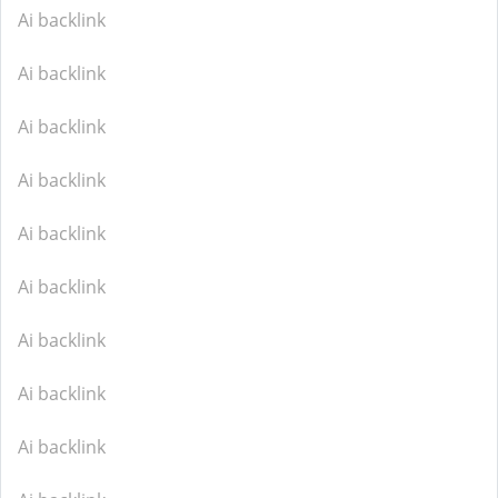
Ai backlink
Ai backlink
Ai backlink
Ai backlink
Ai backlink
Ai backlink
Ai backlink
Ai backlink
Ai backlink