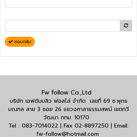
ตอบกลับ
Fw follow Co.,Ltd
บริษัท เอฟดับบลิว ฟอลโล่ จำกัด เลขที่ 69 ซ.พุทธ
มณฑล สาย 3 ซอย 26 แขวงศาลาธรรมสพน์ เขตทวี
วัฒนา กทม. 10170
Tel : 083-7014022 | Fax 02-8897250 | Email:
fw-follow@hotmail.com