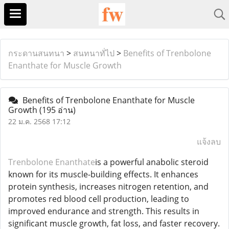
กระดานสนทนา
>
สนทนาทั่ไป
>
Benefits of Trenbolone
Enanthate for Muscle Growth
Benefits of Trenbolone Enanthate for Muscle
Growth
(195 อ่าน)
22 ม.ค. 2568 17:12
แจ้งลบ
Trenbolone Enanthate
is a powerful anabolic steroid
known for its muscle-building effects. It enhances
protein synthesis, increases nitrogen retention, and
promotes red blood cell production, leading to
improved endurance and strength. This results in
significant muscle growth, fat loss, and faster recovery.