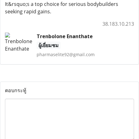
It&rsquo;s a top choice for serious bodybuilders
seeking rapid gains.
38.183.10.213
Trenbolone Enanthate
ผู้เยี่ยมชม
pharmaselite92@gmail.com
ตอบกระทู้