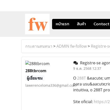
หน้าแรก
สินค้า
Contact
กระดานสนทนา
>
ADMIN fw-follow
>
Registre-s
Registre-se agora
9 ธ.ค. 2568 12:37
288tbrcom
ผู้เยี่ยมชม
O
288T
&eacute; um
para usu&aacute;rio
lawerenceloma336@gmail.com
intuitiva, o 288T pr
Site oficial:
https://