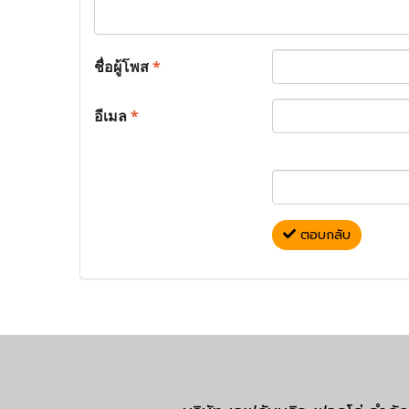
ชื่อผู้โพส
*
อีเมล
*
ตอบกลับ