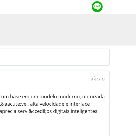
แจ้งลบ
a com base em um modelo moderno, otimizada
aacute;vel, alta velocidade e interface
recia servi&ccedil;os digitais inteligentes.