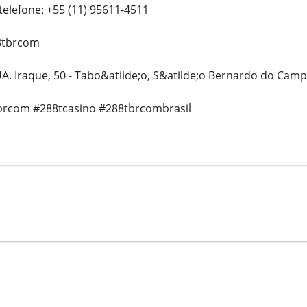
elefone: +55 (11) 95611-4511
8tbrcom
A. Iraque, 50 - Tabo&atilde;o, S&atilde;o Bernardo do Campo
brcom #288tcasino #288tbrcombrasil