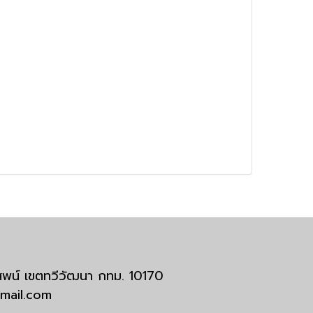
มสพน์ เขตทวีวัฒนา กทม. 10170
tmail.com