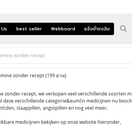
 Us
best seller
Webboard
แจ้งชำระเงิน
mine zonder recept
mine zonder recept
(199 อ่าน)
zonder recept, we verkopen veel verschillende soorten med
al deze verschillende categorie&euml;n medicijnen nu besc
uml;den, slaappillen, angstpillen en nog veel meer,
hikbare medicijnen bekijken op onze website hieronder,