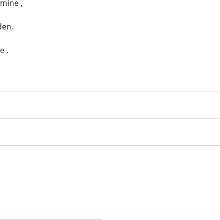
mine ,
den,
 ,