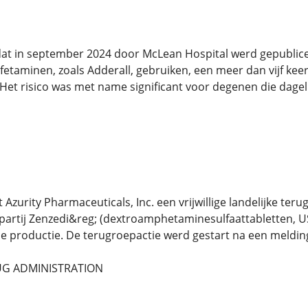
dat in september 2024 door McLean Hospital werd gepublice
taminen, zoals Adderall, gebruiken, een meer dan vijf keer
Het risico was met name significant voor degenen die dage
t Azurity Pharmaceuticals, Inc. een vrijwillige landelijke te
partij Zenzedi&reg; (dextroamphetaminesulfaattabletten, 
de productie. De terugroepactie werd gestart na een melding 
UG ADMINISTRATION