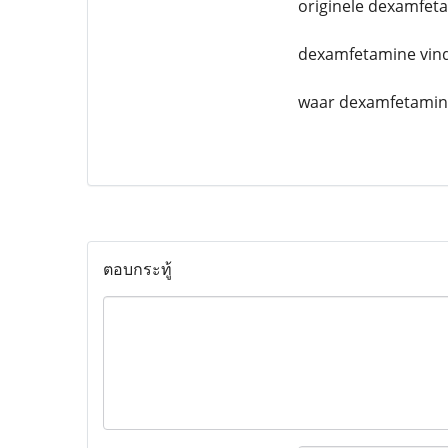
originele dexamfeta
dexamfetamine vin
waar dexamfetamine
ตอบกระทู้