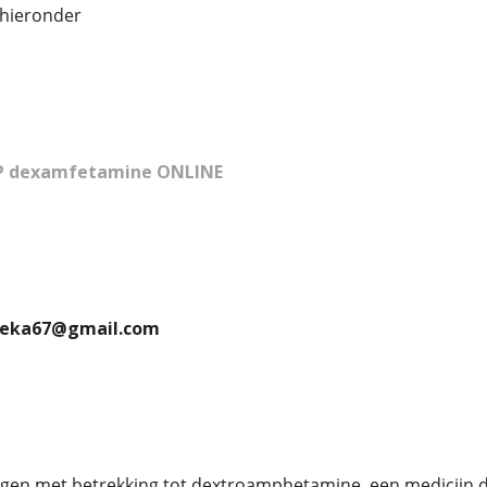
 hieronder
 dexamfetamine ONLINE
pteka67@gmail.com
ngen met betrekking tot dextroamphetamine, een medicijn 