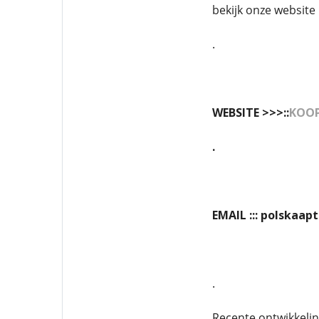
bekijk onze website
.
WEBSITE >>>::
KOOP
.
EMAIL ::: polskaa
.
Recente ontwikkeli