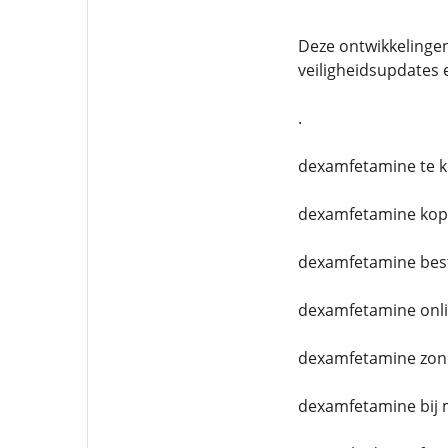
Deze ontwikkelingen
veiligheidsupdates
.
dexamfetamine te k
dexamfetamine kop
dexamfetamine best
dexamfetamine onli
dexamfetamine zond
dexamfetamine bij m