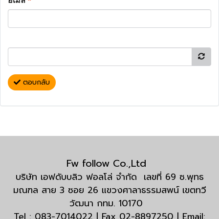
อีเมล
*
ตอบกลับ
Fw follow Co.,Ltd
บริษัท เอฟดับบลิว ฟอลโล่ จำกัด เลขที่ 69 ซ.พุทธ
มณฑล สาย 3 ซอย 26 แขวงศาลาธรรมสพน์ เขตทวี
วัฒนา กทม. 10170
Tel : 083-7014022 | Fax 02-8897250 | Email: