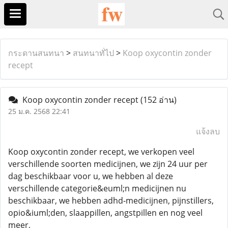
กระดานสนทนา
>
สนทนาทั่ไป
>
Koop oxycontin zonder
recept
Koop oxycontin zonder recept
(152 อ่าน)
25 ม.ค. 2568 22:41
แจ้งลบ
Koop oxycontin zonder recept, we verkopen veel
verschillende soorten medicijnen, we zijn 24 uur per
dag beschikbaar voor u, we hebben al deze
verschillende categorie&euml;n medicijnen nu
beschikbaar, we hebben adhd-medicijnen, pijnstillers,
opio&iuml;den, slaappillen, angstpillen en nog veel
meer,