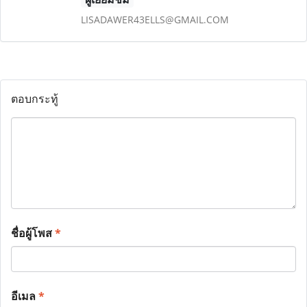
LISADAWER43ELLS@GMAIL.COM
ตอบกระทู้
ชื่อผู้โพส
*
อีเมล
*