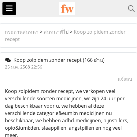
กระดานสนทนา
>
สนทนาทั่ไป
>
Koop zolpidem zonder
recept
Koop zolpidem zonder recept
(166 อ่าน)
25 ม.ค. 2568 22:56
แจ้งลบ
Koop zolpidem zonder recept, we verkopen veel
verschillende soorten medicijnen, we zijn 24 uur per
dag beschikbaar voor u, we hebben al deze
verschillende categorie&euml;n medicijnen nu
beschikbaar, we hebben adhd-medicijnen, pijnstillers,
opio&iuml;den, slaappillen, angstpillen en nog veel
meer,