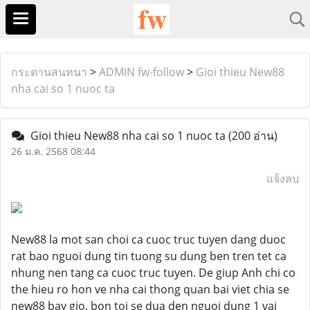
กระดานสนทนา
>
ADMIN fw-follow
>
Gioi thieu New88
nha cai so 1 nuoc ta
Gioi thieu New88 nha cai so 1 nuoc ta
(200 อ่าน)
26 ม.ค. 2568 08:44
แจ้งลบ
New88 la mot san choi ca cuoc truc tuyen dang duoc
rat bao nguoi dung tin tuong su dung ben tren tet ca
nhung nen tang ca cuoc truc tuyen. De giup Anh chi co
the hieu ro hon ve nha cai thong quan bai viet chia se
new88 bay gio, bon toi se dua den nguoi dung 1 vai