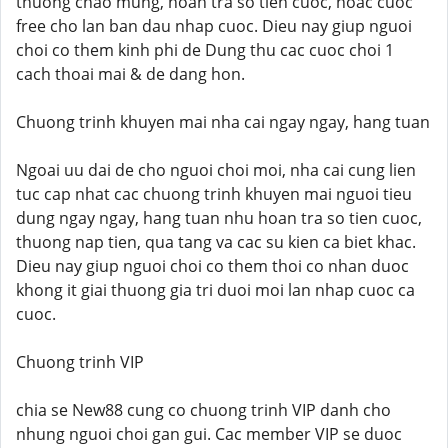
thuong chao mung, hoan tra so tien cuoc, hoac cuoc
free cho lan ban dau nhap cuoc. Dieu nay giup nguoi
choi co them kinh phi de Dung thu cac cuoc choi 1
cach thoai mai & de dang hon.
Chuong trinh khuyen mai nha cai ngay ngay, hang tuan
Ngoai uu dai de cho nguoi choi moi, nha cai cung lien
tuc cap nhat cac chuong trinh khuyen mai nguoi tieu
dung ngay ngay, hang tuan nhu hoan tra so tien cuoc,
thuong nap tien, qua tang va cac su kien ca biet khac.
Dieu nay giup nguoi choi co them thoi co nhan duoc
khong it giai thuong gia tri duoi moi lan nhap cuoc ca
cuoc.
Chuong trinh VIP
chia se New88 cung co chuong trinh VIP danh cho
nhung nguoi choi gan gui. Cac member VIP se duoc