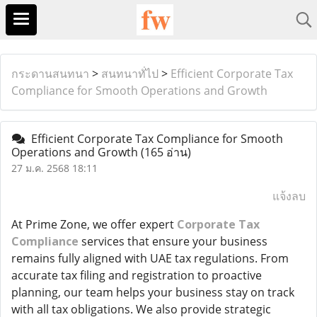
กระดานสนทนา
>
สนทนาทั่ไป
>
Efficient Corporate Tax
Compliance for Smooth Operations and Growth
Efficient Corporate Tax Compliance for Smooth
Operations and Growth
(165 อ่าน)
27 ม.ค. 2568 18:11
แจ้งลบ
At Prime Zone, we offer expert
Corporate Tax
Compliance
services that ensure your business
remains fully aligned with UAE tax regulations. From
accurate tax filing and registration to proactive
planning, our team helps your business stay on track
with all tax obligations. We also provide strategic