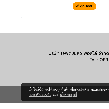
ตอบกลับ
บริษัท เอฟดับบลิว ฟอลโล่ จำ
Tel : 08
เว็บไซต์นี้มีการใช้งานคุกกี้ เพื่อเพิ่มประสิทธิภาพและประส
ความเป็นส่วนตัว
และ
นโยบายคุกกี้