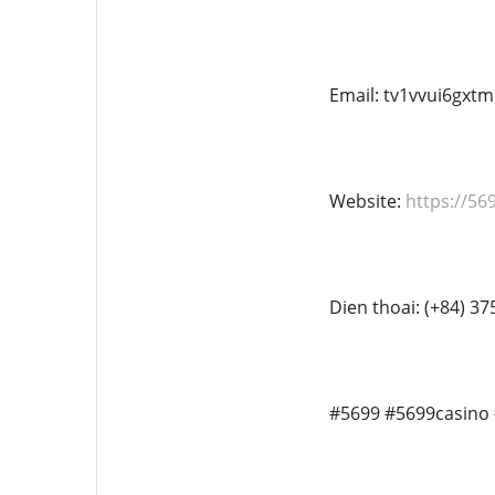
Email: tv1vvui6gxt
Website:
https://56
Dien thoai: (+84) 3
#5699 #5699casino