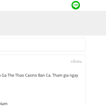
แจ้งลบ
Da Ga The Thao Casino Ban Ca. Tham gia ngay
 Nam