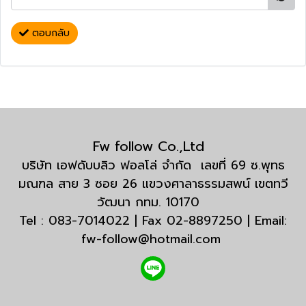
ตอบกลับ
Fw follow Co.,Ltd
บริษัท เอฟดับบลิว ฟอลโล่ จำกัด เลขที่ 69 ซ.พุทธ
มณฑล สาย 3 ซอย 26 แขวงศาลาธรรมสพน์ เขตทวี
วัฒนา กทม. 10170
Tel : 083-7014022 | Fax 02-8897250 | Email:
fw-follow@hotmail.com