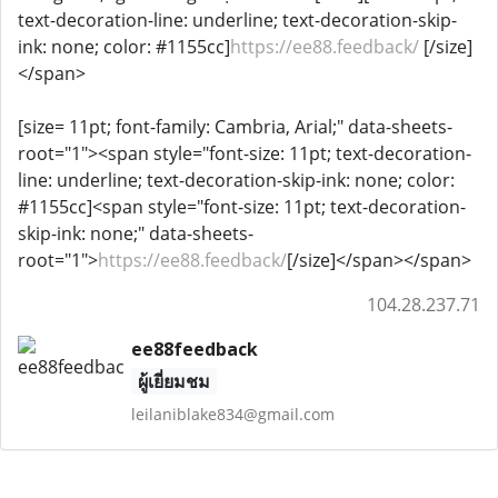
text-decoration-line: underline; text-decoration-skip-
ink: none; color: #1155cc]
https://ee88.feedback/
[/size]
</span>
[size= 11pt; font-family: Cambria, Arial;" data-sheets-
root="1"><span style="font-size: 11pt; text-decoration-
line: underline; text-decoration-skip-ink: none; color:
#1155cc]<span style="font-size: 11pt; text-decoration-
skip-ink: none;" data-sheets-
root="1">
https://ee88.feedback/
[/size]</span></span>
104.28.237.71
ee88feedback
ผู้เยี่ยมชม
leilaniblake834@gmail.com