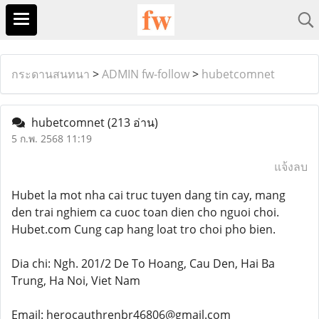
กระดานสนทนา
>
ADMIN fw-follow
>
hubetcomnet
hubetcomnet
(213 อ่าน)
5 ก.พ. 2568 11:19
แจ้งลบ
Hubet la mot nha cai truc tuyen dang tin cay, mang
den trai nghiem ca cuoc toan dien cho nguoi choi.
Hubet.com Cung cap hang loat tro choi pho bien.
Dia chi: Ngh. 201/2 De To Hoang, Cau Den, Hai Ba
Trung, Ha Noi, Viet Nam
Email: herocauthrenbr46806@gmail.com