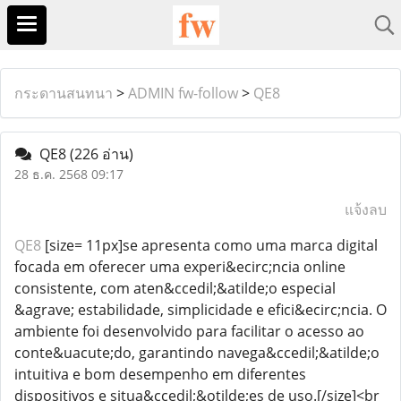
กระดานสนทนา
>
ADMIN fw-follow
>
QE8
QE8
(226 อ่าน)
28 ธ.ค. 2568 09:17
แจ้งลบ
QE8
[size= 11px]se apresenta como uma marca digital
focada em oferecer uma experi&ecirc;ncia online
consistente, com aten&ccedil;&atilde;o especial
&agrave; estabilidade, simplicidade e efici&ecirc;ncia. O
ambiente foi desenvolvido para facilitar o acesso ao
conte&uacute;do, garantindo navega&ccedil;&atilde;o
intuitiva e bom desempenho em diferentes
dispositivos e situa&ccedil;&otilde;es de uso.[/size]<br