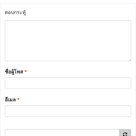
ตอบกระทู้
ชื่อผู้โพส
*
อีเมล
*