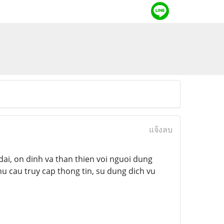
แจ้งลบ
ai, on dinh va than thien voi nguoi dung
 cau truy cap thong tin, su dung dich vu