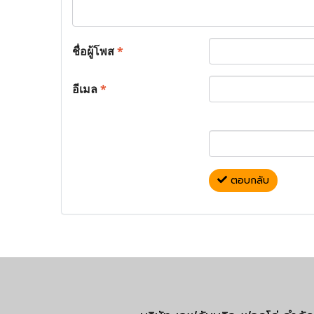
ชื่อผู้โพส
*
อีเมล
*
ตอบกลับ