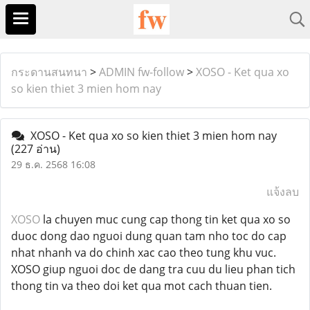
กระดานสนทนา
>
ADMIN fw-follow
>
XOSO - Ket qua xo
so kien thiet 3 mien hom nay
XOSO - Ket qua xo so kien thiet 3 mien hom nay
(227 อ่าน)
29 ธ.ค. 2568 16:08
แจ้งลบ
XOSO
la chuyen muc cung cap thong tin ket qua xo so
duoc dong dao nguoi dung quan tam nho toc do cap
nhat nhanh va do chinh xac cao theo tung khu vuc.
XOSO giup nguoi doc de dang tra cuu du lieu phan tich
thong tin va theo doi ket qua mot cach thuan tien.