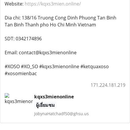
Website:
https://kqxs3mien.online/
Dia chi: 138/16 Truong Cong Dinh Phuong Tan Binh
Tan Binh Thanh pho Ho Chi Minh Vietnam
SDT: 0342174896
Email: contact@kqxs3mienonline
#XOSO #XO_SO #kqxs3mienonline #ketquaxoso
#xosomienbac
171.224.181.219
kqxs3mienonline
ผู้เยี่ยมชม
JobynaHatchadf50@ghsu.us