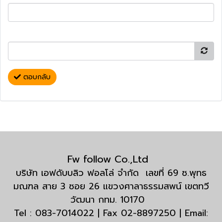
ตอบกลับ
Fw follow Co.,Ltd
บริษัท เอฟดับบลิว ฟอลโล่ จำกัด เลขที่ 69 ซ.พุทธ
มณฑล สาย 3 ซอย 26 แขวงศาลาธรรมสพน์ เขตทวี
วัฒนา กทม. 10170
Tel : 083-7014022 | Fax 02-8897250 | Email: