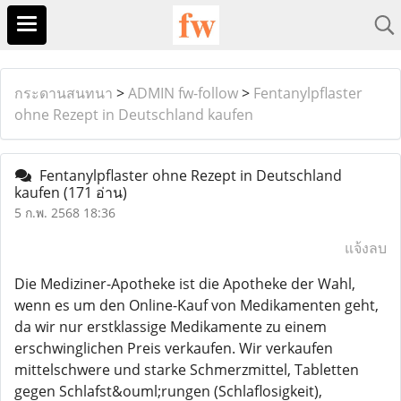
กระดานสนทนา
>
ADMIN fw-follow
>
Fentanylpflaster
ohne Rezept in Deutschland kaufen
Fentanylpflaster ohne Rezept in Deutschland
kaufen
(171 อ่าน)
5 ก.พ. 2568 18:36
แจ้งลบ
Die Mediziner-Apotheke ist die Apotheke der Wahl,
wenn es um den Online-Kauf von Medikamenten geht,
da wir nur erstklassige Medikamente zu einem
erschwinglichen Preis verkaufen. Wir verkaufen
mittelschwere und starke Schmerzmittel, Tabletten
gegen Schlafst&ouml;rungen (Schlaflosigkeit),