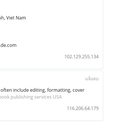
nh, Viet Nam
p.de.com
102.129.255.134
แจ้งลบ
often include editing, formatting, cover
book publishing services USA
116.206.64.179