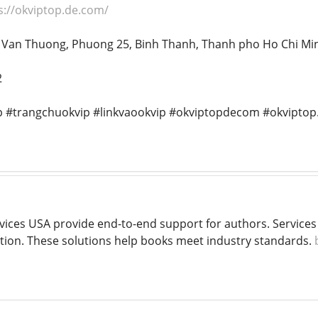
s://okviptop.de.com/
n Van Thuong, Phuong 25, Binh Thanh, Thanh pho Ho Chi Mi
2
p #trangchuokvip #linkvaookvip #okviptopdecom #okvipto
vices USA provide end-to-end support for authors. Services 
ution. These solutions help books meet industry standards.