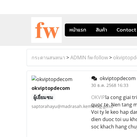
หน้าแรก
สินค้า
Contact
กระดานสนทนา
>
ADMIN fw-follow
>
okviptop
okviptopdecom
30 ธ.ค. 2568 16:33
okviptopdecom
ผู้เยี่ยมชม
OKVIP
la cong giai 
quoc te. Nen tang ma
saptorahayu@madrasah.kemenag.go.id
Voi ty le keo hap d
dien duoc toi uu kh
soc khach hang chu