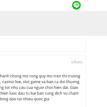
แจ้งลบ
a nhanh chong mo rong quy mo tren thi truong
 casino live, slot game va ban ca doi thuong.
ng tot nhu cau cua nguoi choi hien dai. Giao
 chien luoc dau tu bai ban cung dich vu cham
ong dao tai nhieu quoc gia.