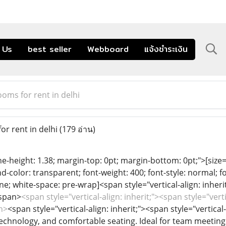
 Us
best seller
Webboard
แจ้งชำระเงิน
oms for rent in delhi
r rent in delhi
(179 อ่าน)
ine-height: 1.38; margin-top: 0pt; margin-bottom: 0pt;">[size= 
color: transparent; font-weight: 400; font-style: normal; f
ine; white-space: pre-wrap]<span style="vertical-align: inherit
/span>
<span style="vertical-align: inherit;"><span style="vert
n>
<span style="vertical-align: inherit;"><span style="vertica
technology, and comfortable seating. Ideal for team meeting