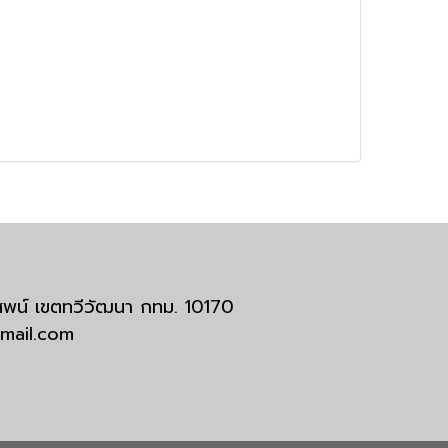
มสพน์ เขตทวีวัฒนา กทม. 10170
tmail.com