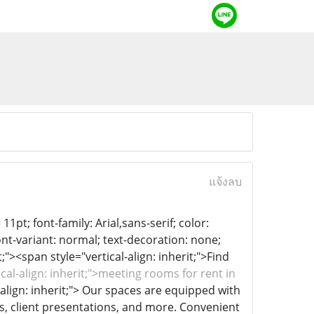
แจ้งลบ
11pt; font-family: Arial,sans-serif; color:
ont-variant: normal; text-decoration: none;
;"><span style="vertical-align: inherit;">Find
ical-align: inherit;">meeting rooms for rent in
l-align: inherit;"> Our spaces are equipped with
s, client presentations, and more. Convenient