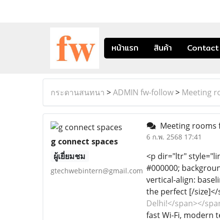
หน้าแรก
สินค้า
Contact
กระดานสนทนา
>
ADMIN fw-follow
>
Meeting ro
Meeting rooms fo
6 ก.พ. 2568 17:41
g connect spaces
ผู้เยี่ยมชม
<p dir="ltr" style="l
#000000; background-
gtechwebintern@gmail.com
vertical-align: basel
the perfect [/size]<
Delhi!</span></spa
fast Wi-Fi, modern 