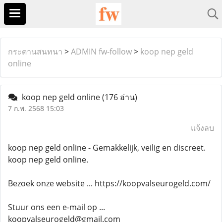
กระดานสนทนา
>
ADMIN fw-follow
>
koop nep geld
online
koop nep geld online
(176 อ่าน)
7 ก.พ. 2568 15:03
แจ้งลบ
koop nep geld online - Gemakkelijk, veilig en discreet.
koop nep geld online.
Bezoek onze website ... https://koopvalseurogeld.com/
Stuur ons een e-mail op ...
koopvalseurogeld@gmail.com