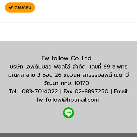
ตอบกลับ
Fw follow Co.,Ltd
บริษัท เอฟดับบลิว ฟอลโล่ จำกัด เลขที่ 69 ซ.พุทธ
มณฑล สาย 3 ซอย 26 แขวงศาลาธรรมสพน์ เขตทวี
วัฒนา กทม. 10170
Tel : 083-7014022 | Fax 02-8897250 | Email:
fw-follow@hotmail.com