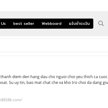
 Us
best seller
Webboard
แจ้งชำระเงิน
hanh diem den hang dau cho nguoi choi yeu thich ca cuoc tr
hoat. Su uy tin, bao mat chat che va kho tro choi da dang giup
m8858k.com/