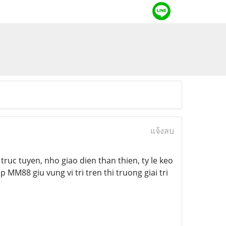
แจ้งลบ
uc tuyen, nho giao dien than thien, ty le keo
 MM88 giu vung vi tri tren thi truong giai tri