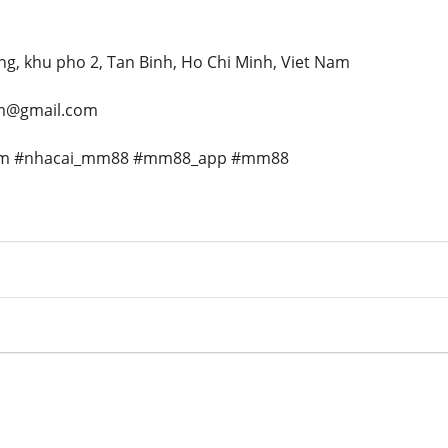
ang, khu pho 2, Tan Binh, Ho Chi Minh, Viet Nam
m@gmail.com
om #nhacai_mm88 #mm88_app #mm88