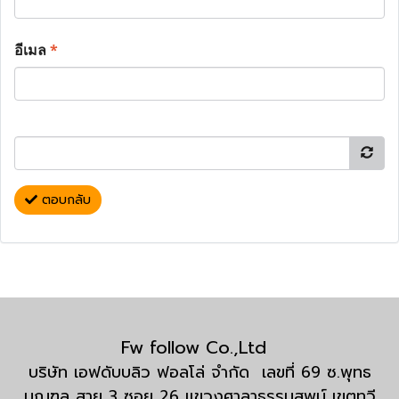
อีเมล
*
ตอบกลับ
Fw follow Co.,Ltd
บริษัท เอฟดับบลิว ฟอลโล่ จำกัด เลขที่ 69 ซ.พุทธ
มณฑล สาย 3 ซอย 26 แขวงศาลาธรรมสพน์ เขตทวี