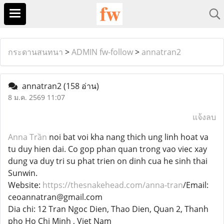
กระดานสนทนา
>
ADMIN fw-follow
>
annatran2
annatran2
(158 อ่าน)
8 ม.ค. 2569 11:07
แจ้งลบ
Anna Trần
noi bat voi kha nang thich ung linh hoat va
tu duy hien dai. Co gop phan quan trong vao viec xay
dung va duy tri su phat trien on dinh cua he sinh thai
Sunwin.
Website:
https://thesnakehead.com/anna-tran
/Email:
ceoannatran@gmail.com
Dia chi: 12 Tran Ngoc Dien, Thao Dien, Quan 2, Thanh
pho Ho Chi Minh , Viet Nam