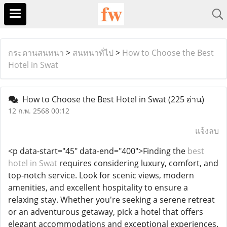
กระดานสนทนา
>
สนทนาทั่ไป
>
How to Choose the Best
Hotel in Swat
How to Choose the Best Hotel in Swat
(225 อ่าน)
12 ก.พ. 2568 00:12
แจ้งลบ
<p data-start="45" data-end="400">Finding the
best
hotel in Swat
requires considering luxury, comfort, and
top-notch service. Look for scenic views, modern
amenities, and excellent hospitality to ensure a
relaxing stay. Whether you're seeking a serene retreat
or an adventurous getaway, pick a hotel that offers
elegant accommodations and exceptional experiences.