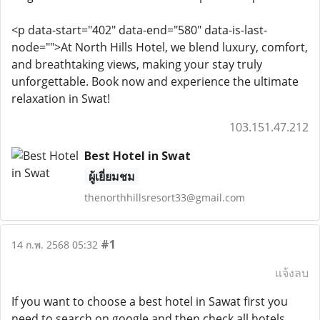
<p data-start="402" data-end="580" data-is-last-
node="">At North Hills Hotel, we blend luxury, comfort,
and breathtaking views, making your stay truly
unforgettable. Book now and experience the ultimate
relaxation in Swat!
103.151.47.212
Best Hotel in Swat
ผู้เยี่ยมชม
thenorthhillsresort33@gmail.com
#1
14 ก.พ. 2568 05:32
แจ้งลบ
If you want to choose a best hotel in Sawat first you
need to search on google and then check all hotels