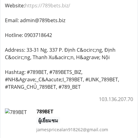
Website:
https://789bets.biz/
Email: admin@789bets.biz
Hotline: 0903718642
Address: 33-31 Ng. 337 P. Định C&ocirc;ng, Định
C&ocirc;ng, Thanh Xu&acirc;n, H&agrave; Nội
Hashtag: #789BET, #789BETS_BIZ,
#NH&Agrave;_C&Aacute;I_789BET, #LINK_789BET,
#TRANG_CHỦ_789BET, #789_BET
103.136.207.70
789BET
ผู้เยี่ยมชม
jamespricealan918262@gmail.com