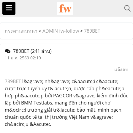
กระดานสนทนา
>
ADMIN fw-follow
>
789BET
789BET
(241 อ่าน)
11 ม.ค. 2569 02:19
แจ้งลบ
789BET
l&agrave; nh&agrave; c&aacute;i c&aacute;
cược trực tuyến uy t&iacute;n, được cấp ph&eacute;p
hợp ph&aacute;p bởi PAGCOR v&agrave; kiểm định độc
lập bởi BMM Testlabs, mang đến cho người chơi
m&ocirc;i trường giải tr&iacute; bảo mật, minh bạch,
chuẩn quốc tế tại thị trường Việt Nam v&agrave;
ch&acirc;u &Aacute;.