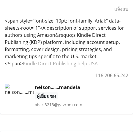
แจ้งลบ
<span style="font-size: 10pt; font-family: Arial;" data-
sheets-root="1">A description of support services for
authors using Amazon&rsquo;s Kindle Direct
Publishing (KDP) platform, including account setup,
formatting, cover design, pricing strategies, and
marketing tips specific to the U.S. market.
</span>
Kindle Direct Publishing help USA
116.206.65.242
nelson.......mandela
ผู้เยี่ยมชม
xisiri3213@gavrom.com